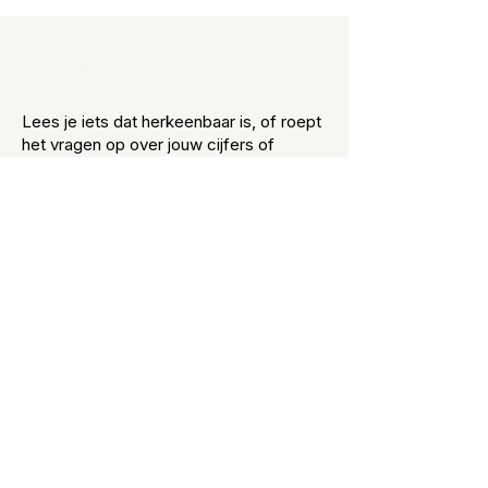
Downloads:
Checklist Financiële Planning
Lees je iets dat herkeenbaar is, of roept
het vragen op over jouw cijfers of
keuzes?
In een kennismaking kijken we samen
wat jouw cijfers zeggen en waar rust of
richting te winnen is
Kennismaken
CONTACT
LucraNova Administratie B.V.