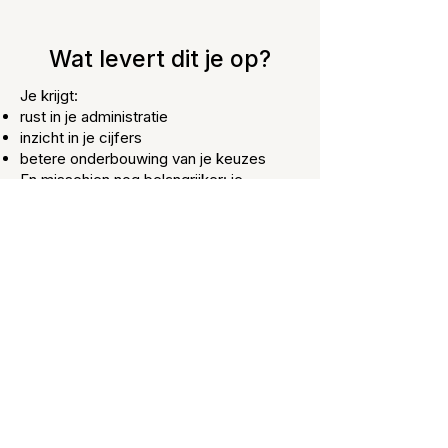
Wat levert dit je op?
Je krijgt:
rust in je administratie
inzicht in je cijfers
betere onderbouwing van je keuzes
En misschien nog belangrijker: je
voorkomt dat je achteraf moet
corrigeren wat je eerder had kunnen
bijsturen.
Benieuwd wat dit concreet voor
jouw situatie betekent?
In een kennismaking kijken we samen
waar je nu staat en welke ondersteuning
op dit moment echt waarde toevoegt.