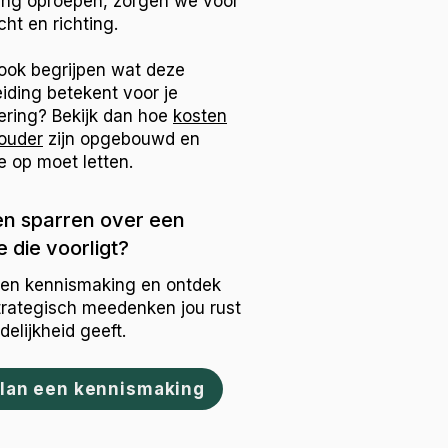
ing oproepen, zorgen we voor
cht en richting.
 ook begrijpen wat deze
iding betekent voor je
ering? Bekijk dan hoe
kosten
ouder
zijn opgebouwd en
e op moet letten.
n sparren over een
 die voorligt?
een kennismaking en ontdek
trategisch meedenken jou rust
delijkheid geeft.
lan een kennismaking