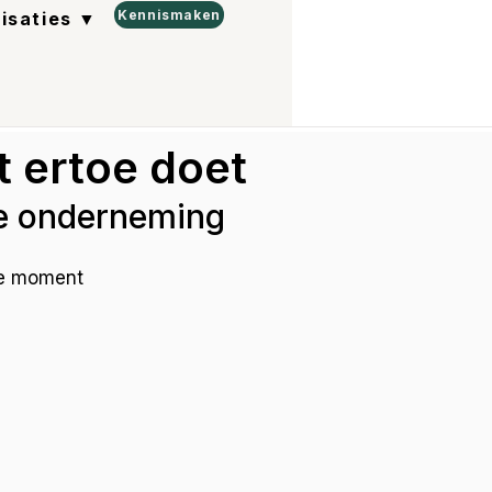
Kennismaken
lisaties ▼
 ertoe doet
je onderneming
te moment