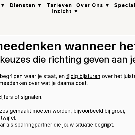
 ▼
Diensten ▼
Tarieven
Over Ons ▼
Specia
Inzicht ▼
meedenken wanneer het
 keuzes die richting geven aan 
begrijpen waar je staat, en
tijdig bijsturen
over het juis
 meedenken over wat je daarna doet.
cijfers of signalen.
s gemaakt moeten worden, bijvoorbeeld bij groei,
wijfel.
r als sparringpartner die jouw situatie begrijpt.