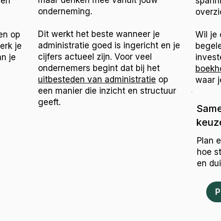
maar denken mee vanuit jouw
 en
spann
onderneming.
overzi
Dit werkt het beste wanneer je
en op
Wil je
administratie goed is ingericht en je
erk je
begele
cijfers actueel zijn. Voor veel
n je
invest
ondernemers begint dat bij het
boekh
uitbesteden van administratie
op
waar j
een manier die inzicht en structuur
geeft.
Same
keuze
Plan 
hoe s
en dui
P