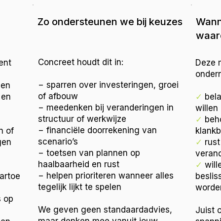
Zo ondersteunen we bij keuzes
Wanne
waard
Concreet houdt dit in:
ent
Deze m
onder
− sparren over investeringen, groei
een
of afbouw
 en
✓
bela
− meedenken bij veranderingen in
wille
structuur of werkwijze
✓
beh
− financiële doorrekening van
n of
klankb
scenario’s
gen
✓
rust
− toetsen van plannen op
veran
haalbaarheid en rust
✓
will
− helpen prioriteren wanneer alles
aartoe
beslis
tegelijk lijkt te spelen
worde
s op
We geven geen standaardadvies,
Juist 