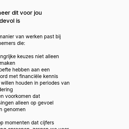
er dit voor jou
evol is
anier van werken past bij
nemers die:
ngrijke keuzes niet alleen
n maken
oefte hebben aan een
ord met financiële kennis
 willen houden in periodes van
dering
en voorkomen dat
singen alleen op gevoel
n genomen
op momenten dat cijfers