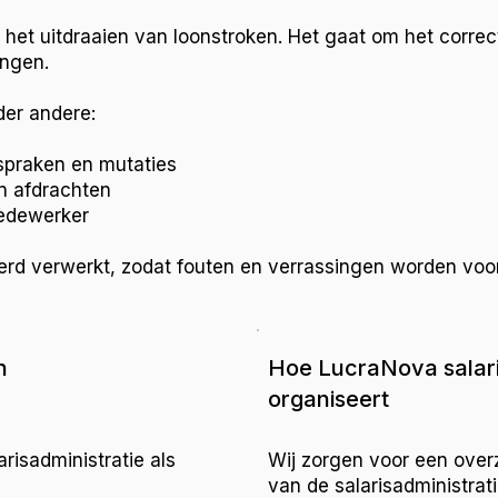
n het uitdraaien van loonstroken. Het gaat om het corre
ingen.
der andere:
spraken en mutaties
en afdrachten
medewerker
eerd verwerkt, zodat fouten en verrassingen worden vo
n
Hoe LucraNova salari
organiseert
risadministratie als
Wij zorgen voor een overz
van de salarisadministra