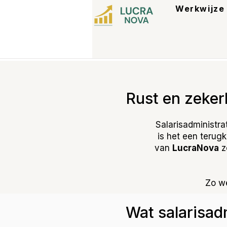
Werkwijze
Rust en zeker
Salarisadministra
is het een terugk
van
LucraNova
z
Zo we
Wat salarisad