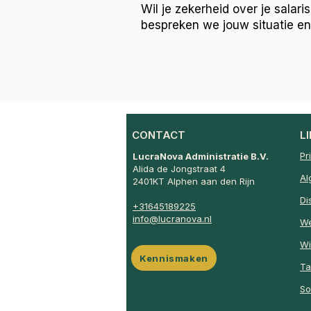
Wil je zekerheid over je salar
bespreken we jouw situatie en
CONTACT
L
Pr
LucraNova Administratie B.V.
Alida de Jongstraat 4
Al
2401KT Alphen aan den Rijn
Di
+31645189225
info@lucranova.nl
We
Wi
Kennismaken
Ta
So