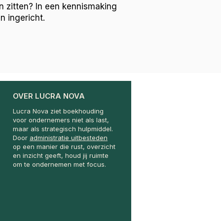
en zitten? In een kennismaking
 ingericht.
OVER LUCRA NOVA
Lucra Nova ziet boekhouding
voor ondernemers niet als last,
maar als strategisch hulpmiddel.
Door
administratie uitbesteden
op een manier die rust, overzicht
en inzicht geeft, houd jij ruimte
om te ondernemen met focus.