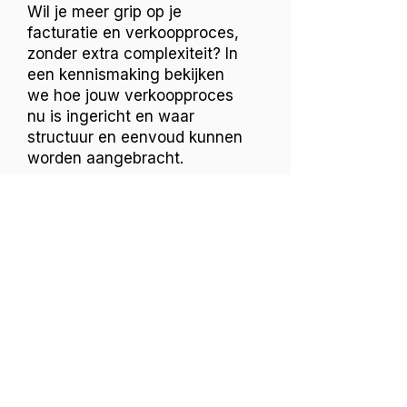
Wil je meer grip op je
facturatie en verkoopproces,
zonder extra complexiteit? In
een kennismaking bekijken
we hoe jouw verkoopproces
nu is ingericht en waar
structuur en eenvoud kunnen
worden aangebracht.
Plan een kennismaking
CONTACT
LucraNova Administratie B.V.
Alida de Jongstraat 4
2401KT Alphen aan den Rijn
+31645189225
info@lucranova.nl