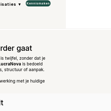
Kennismaken
lisaties ▼
erder gaat
s twijfel, zonder dat je
LucraNova
is bedoeld
s, structuur of aanpak.
werking met je huidige
t