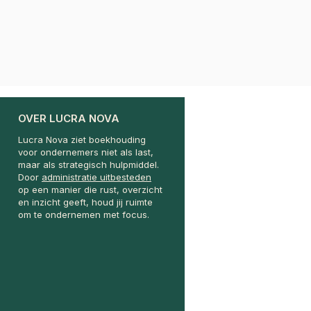
OVER LUCRA NOVA
Lucra Nova ziet boekhouding
voor ondernemers niet als last,
maar als strategisch hulpmiddel.
Door
administratie uitbesteden
op een manier die rust, overzicht
en inzicht geeft, houd jij ruimte
om te ondernemen met focus.