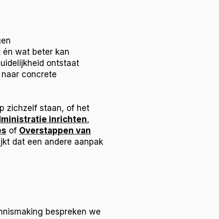
gen
én wat beter kan
uidelijkheid ontstaat
 naar concrete
 zichzelf staan, of het
ministratie inrichten
,
es
of
Overstappen van
ijkt dat een andere aanpak
kennismaking bespreken we