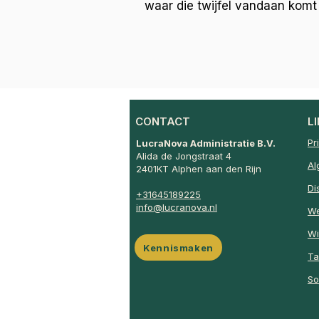
waar die twijfel vandaan komt 
CONTACT
L
Pr
LucraNova Administratie B.V.
Alida de Jongstraat 4
Al
2401KT Alphen aan den Rijn
Di
+31645189225
info@lucranova.nl
We
Wi
Kennismaken
Ta
So