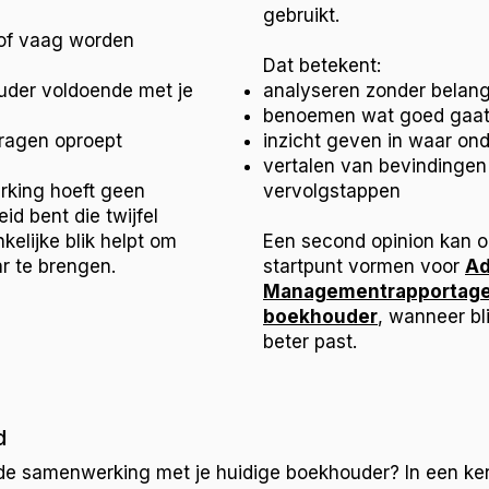
gebruikt.
 of vaag worden
Dat betekent:
houder voldoende met je
analyseren zonder belan
benoemen wat goed gaat 
vragen oproept
inzicht geven in waar ond
vertalen van bevindingen
erking hoeft geen
vervolgstappen
eid bent die twijfel
elijke blik helpt om
Een second opinion kan op
ar te brengen.
startpunt vormen voor
Ad
Managementrapportag
boekhouder
, wanneer bl
beter past.
d
aan de samenwerking met je huidige boekhouder? In een 