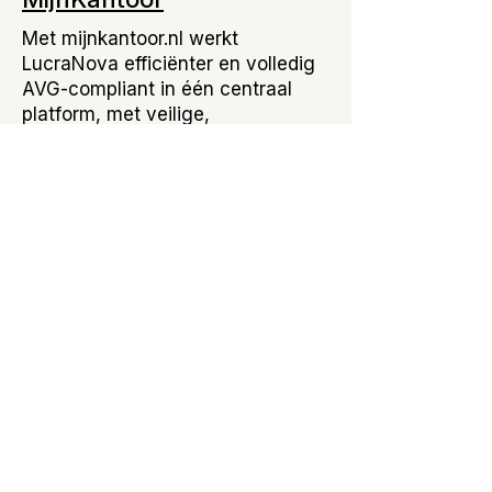
Met mijnkantoor.nl werkt
LucraNova efficiënter en volledig
AVG-compliant in één centraal
platform, met veilige,
gecentraliseerde data en
geautomatiseerde werkprocessen.
Je krijgt per klant een 360-graden
overzicht van dossier en
workflows, inclusief automatische
notificaties voor acties die nodig
zijn. Klanten leveren zelf input aan
via app of webportaal, waardoor
samenwerking sneller loopt en de
performance van het kantoor
zichtbaar stijgt.
Benieuwd welke software bij