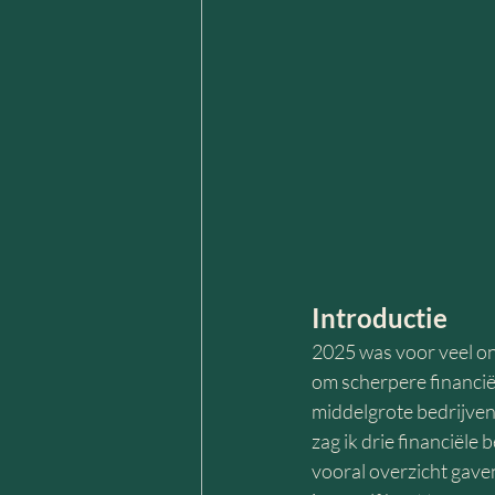
Introductie
2025 was voor veel on
om scherpere financiël
middelgrote bedrijven
zag ik drie financiële
vooral overzicht gaven