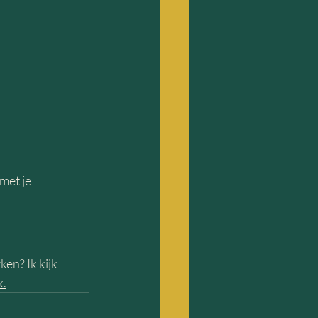
met je 
en? Ik kijk 
k.