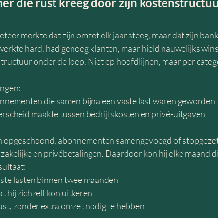
er die rust kreeg door zijn kostenstructu
teer merkte dat zijn omzet elk jaar steeg, maar dat zijn ban
erkte hard, had genoeg klanten, maar hield nauwelijks wins
tructuur onder de loep. Niet op hoofdlijnen, maar per catego
ingen:
onnementen die samen bijna een vaste last waren geworden
derscheid maakte tussen bedrijfskosten en privé-uitgaven
n opgeschoond, abonnementen samengevoegd of stopgezet 
akelijke en privébetalingen. Daardoor kon hij elke maand dir
sultaat:
aste lasten binnen twee maanden
at hij zichzelf kon uitkeren
 rust, zonder extra omzet nodig te hebben