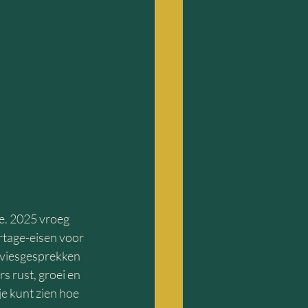
e. 2025 vroeg 
rtage-eisen voor 
dviesgesprekken 
s rust, groei en 
je kunt zien hoe 