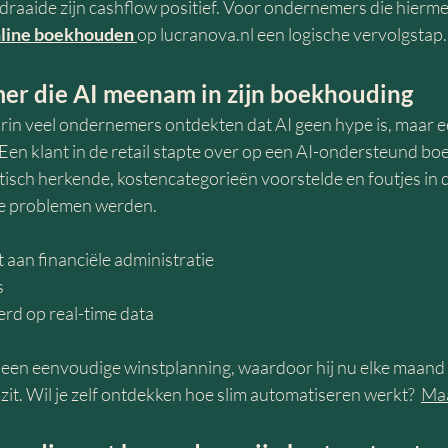
raaide zijn cashflow positief. Voor ondernemers die hiermee
line boekhouden
op 
lucranova.nl
 een logische vervolgstap.
er die AI meenam in zijn boekhouding
rin veel ondernemers ontdekten dat AI geen hype is, maar ee
. Een klant in de retail stapte over op een AI-ondersteund 
isch herkende, kostencategorieën voorstelde en foutjes in d
ze problemen werden.
t aan financiële administratie
s
erd op real-time data
een eenvoudige winstplanning, waardoor hij nu elke maand 
en zit. Wil je zelf ontdekken hoe slim automatiseren werkt?  
Maa