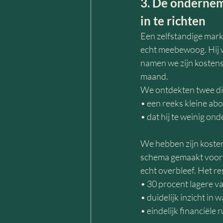
3. De ondernem
in te richten
Een zelfstandige marke
echt meebewoog. Hij w
namen we zijn kostens
maand.
We ontdekten twee d
• een reeks kleine ab
• dat hij te weinig on
We hebben zijn koste
schema gemaakt voor z
echt overbleef. Het re
• 30 procent lagere v
• duidelijk inzicht in w
• eindelijk financiële