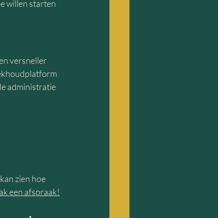
 willen starten 
n versneller 
boekhoudplatform 
e administratie 
kan zien hoe 
k een afspraak!