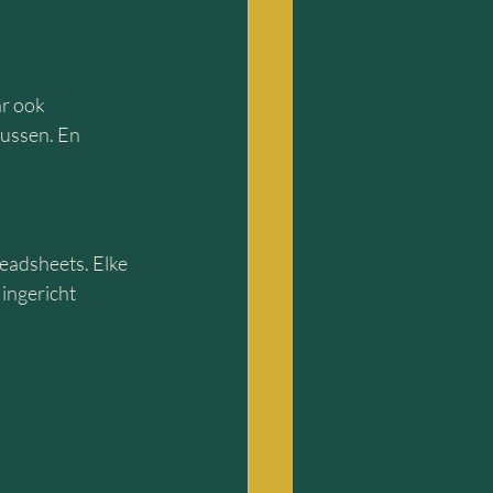
ar ook 
ussen. En 
eadsheets. Elke 
 ingericht 