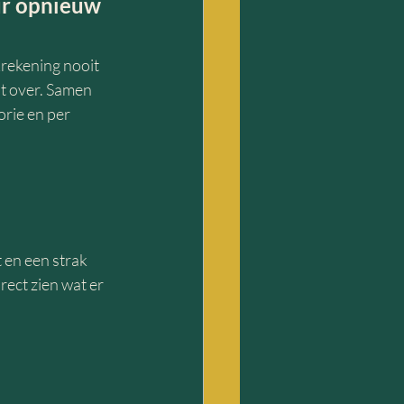
ur opnieuw 
krekening nooit 
t over. Samen 
rie en per 
en een strak 
ect zien wat er 