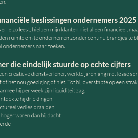
en.
financiële beslissingen ondernemers 2025
r je zo leest, hielpen mijn klanten niet alleen financieel, ma
rden ruimte om te ondernemen zonder continu brandjes te bl
eel ondernemers naar zoeken.
r die eindelijk stuurde op echte cijfers
een creatieve dienstverlener, werkte jarenlang met losse spr
 of het nou goed ging of niet. Tot hij overstapte op een strak
ee hij per week zijn liquiditeit zag.
ntdekte hij drie dingen:
ctureel verlies draaiden
n hoger waren dan hij dacht
reerde