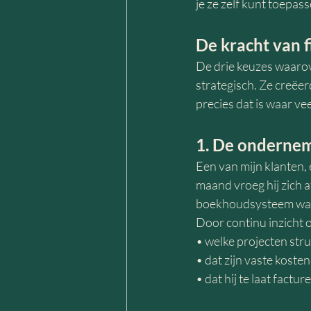
je ze zelf kunt toepass
De kracht van 
De drie keuzes waarove
strategisch. Ze creëe
precies dat is waar v
1. De onderneme
Een van mijn klanten, 
maand vroeg hij zich af
boekhoudsysteem waarm
Door continu inzicht o
• welke projecten stru
• dat zijn vaste koste
• dat hij te laat factu