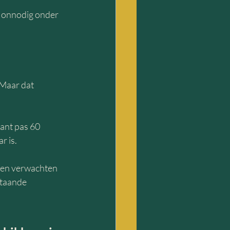
f onnodig onder 
Maar dat 
lant pas 60 
r is.
 en verwachten 
staande 