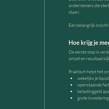
ondernemers die sterk
staan.
Een belangrijk inzicht
Hoe krijg je me
De eerste stap is verd
omzet en resultaat kij
Praktisch helpt het om
wekelijks je liquid
openstaande fact
belastinggeld apa
grote investerin