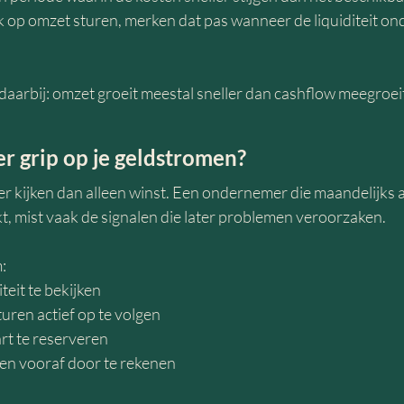
 op omzet sturen, merken dat pas wanneer de liquiditeit ond
 daarbij: omzet groeit meestal sneller dan cashflow meegroei
er grip op je geldstromen?
er kijken dan alleen winst. Een ondernemer die maandelijks a
kt, mist vaak de signalen die later problemen veroorzaken.
:
iteit te bekijken
uren actief op te volgen
rt te reserveren
gen vooraf door te rekenen