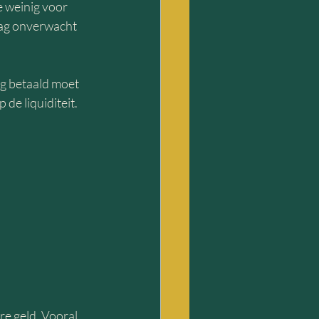
 weinig voor 
lag onverwacht 
g betaald moet 
de liquiditeit.
e geld. Vooral 