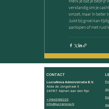
Merk je dat je bedrijf 
verstandig om je cashf
omzet, maar in beter i
Juist bij groei kan tij
aanlopen of met rust
CONTACT
L
Pr
LucraNova Administratie B.V.
Alida de Jongstraat 4
Al
2401KT Alphen aan den Rijn
Di
+31645189225
info@lucranova.nl
We