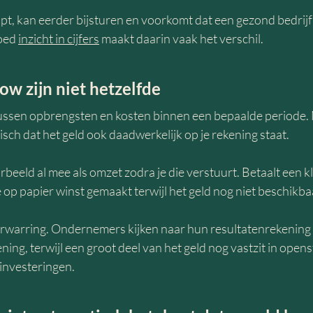
jpt, kan eerder bijsturen en voorkomt dat een gezond bedrij
oed 
inzicht in cijfers
 maakt daarin vaak het verschil.
ow zijn niet hetzelfde
 tussen opbrengsten en kosten binnen een bepaalde periode. 
sch dat het geld ook daadwerkelijk op je rekening staat.
orbeeld al mee als omzet zodra je die verstuurt. Betaalt een k
e op papier winst gemaakt terwijl het geld nog niet beschikbaa
erwarring. Ondernemers kijken naar hun resultatenrekening
ing, terwijl een groot deel van het geld nog vastzit in open
 investeringen.