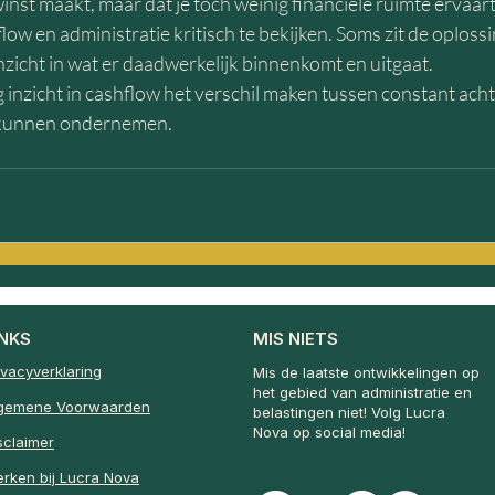
winst maakt, maar dat je toch weinig financiële ruimte ervaart
low en administratie kritisch te bekijken. Soms zit de oplossi
nzicht in wat er daadwerkelijk binnenkomt en uitgaat.
dig inzicht in cashflow het verschil maken tussen constant acht
 kunnen ondernemen.
INKS
MIS NIETS
ivacyverklaring
Mis de laatste ontwikkelingen op
het gebied van administratie en
gemene Voorwaarden
belastingen niet! Volg Lucra
Nova op social media!
sclaimer
rken bij Lucra Nova