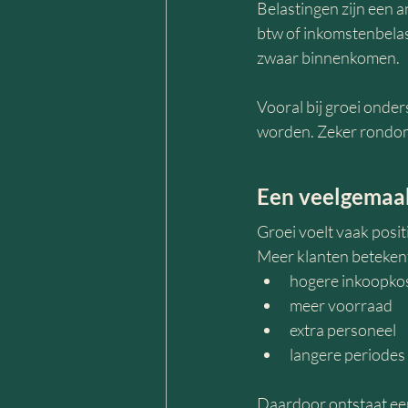
Belastingen zijn een 
btw of inkomstenbelas
zwaar binnenkomen.
Vooral bij groei onde
worden. Zeker rondo
Een veelgemaakt
Groei voelt vaak positi
Meer klanten betekent
hogere inkoopko
meer voorraad
extra personeel
langere periodes
Daardoor ontstaat een