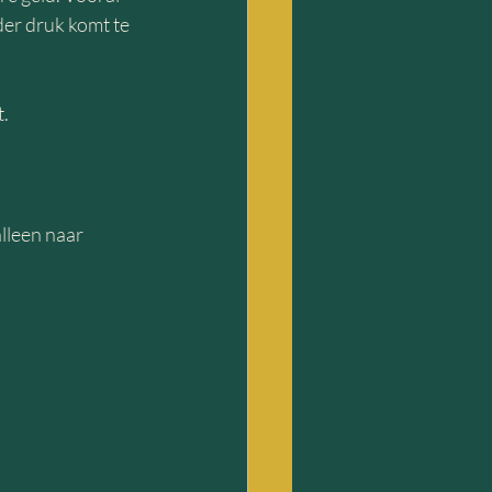
er druk komt te 
t.
lleen naar 