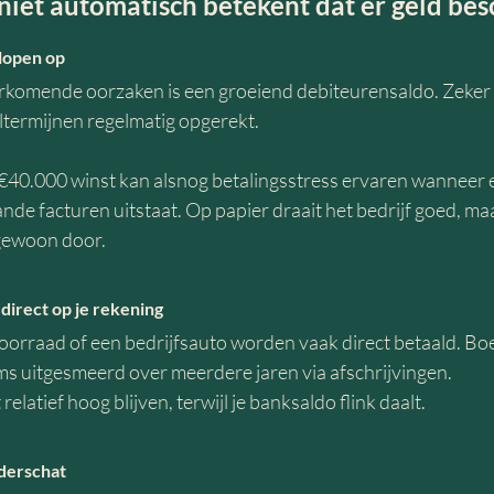
iet automatisch betekent dat er geld bes
lopen op
komende oorzaken is een groeiend debiteurensaldo. Zeker bi
termijnen regelmatig opgerekt.
0.000 winst kan alsnog betalingsstress ervaren wanneer er 
e facturen uitstaat. Op papier draait het bedrijf goed, maa
 gewoon door.
direct op je rekening
oorraad of een bedrijfsauto worden vaak direct betaald. B
s uitgesmeerd over meerdere jaren via afschrijvingen.
elatief hoog blijven, terwijl je banksaldo flink daalt.
derschat