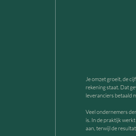
Je omzet groeit, de cij
rekening staat. Dat ge
leveranciers betaald
Veel ondernemers denk
is. In de praktijk wer
aan, terwijl de resultat