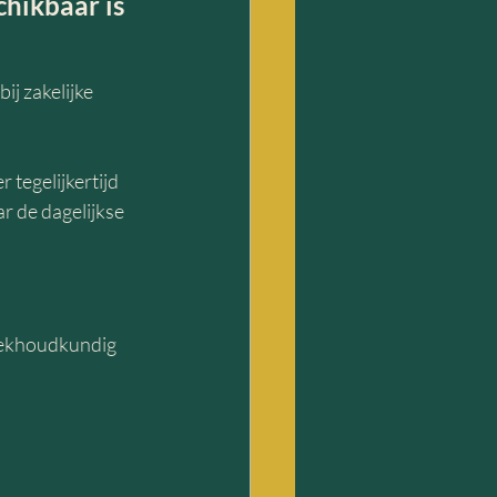
chikbaar is
j zakelijke 
tegelijkertijd 
r de dagelijkse 
oekhoudkundig 