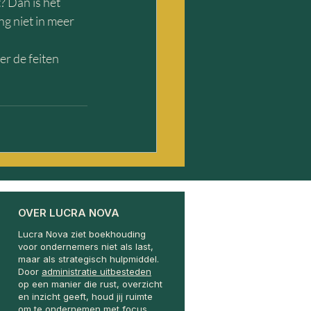
? Dan is het 
ng niet in meer 
er de feiten 
OVER LUCRA NOVA
Lucra Nova ziet boekhouding
voor ondernemers niet als last,
maar als strategisch hulpmiddel.
Door
administratie uitbesteden
op een manier die rust, overzicht
en inzicht geeft, houd jij ruimte
om te ondernemen met focus.