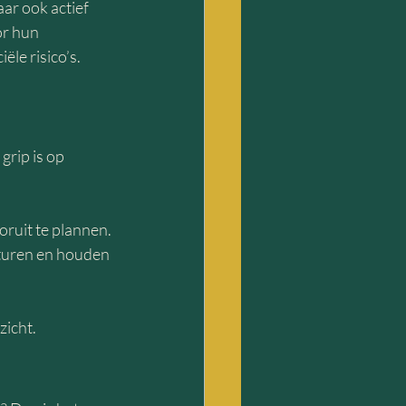
ar ook actief 
r hun 
ële risico’s.
rip is op 
oruit te plannen. 
sturen en houden 
zicht.