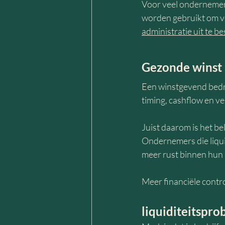
Voor veel ondernemers 
worden gebruikt om vo
administratie uit te b
Gezonde winst i
Een winstgevend bedri
timing, cashflow en ve
Juist daarom is het bel
Ondernemers die liqui
meer rust binnen hun b
Meer financiële contro
liquiditeitspr