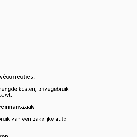
vécorrecties:
mengde kosten, privégebruik
ouwt.
 eenmanszaak:
ruik van een zakelijke auto
ren: