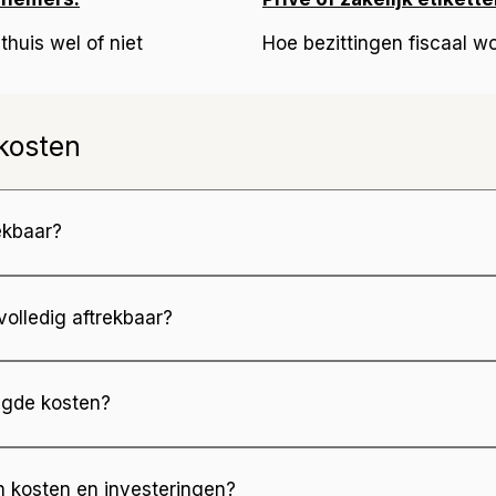
huis wel of niet
Hoe bezittingen fiscaal w
 kosten
ekbaar?
s ze een duidelijk zakelijk verband hebben met je onder
 volledig aftrekbaar?
 beperkt aftrekbaar of helemaal uitgesloten.
gde kosten?
je het privédeel corrigeren. Alleen het zakelijke deel m
en kosten en investeringen?