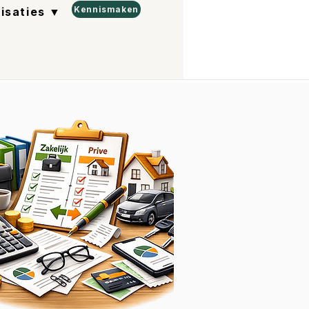
Kennismaken
lisaties ▼