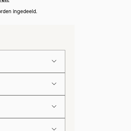
orden ingedeeld.
neming en niet onder een
ag je aftrekken.