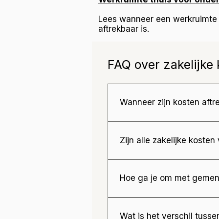
Lees wanneer een werkruimte t
aftrekbaar is.
FAQ over zakelijke
Wanneer zijn kosten aftr
Kosten zijn aftrekbaar al
fiscale beperking vallen.
Zijn alle zakelijke kosten
Nee. Sommige kosten zijn
Hoe ga je om met gemen
Bij gemengd gebruik moet 
Wat is het verschil tuss