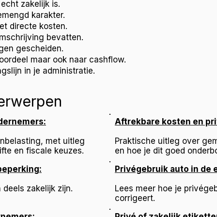
echt zakelijk is.
emengd karakter.
et directe kosten.
mschrijving bevatten.
ngen gescheiden.
gvoordeel maar ook naar cashflow.
lijn in je administratie.
erwerpen
dernemers:
Aftrekbare kosten en pri
belasting, met uitleg
Praktische uitleg over ge
fte en fiscale keuzes.
en hoe je dit goed onderb
beperking:
Privégebruik auto in de
eels zakelijk zijn.
Lees meer hoe je privégeb
corrigeert.
rnemers:
Privé of zakelijk etikette