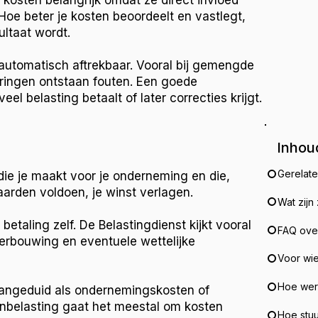
 kosten belangrijk omdat ze direct invloed
Hoe beter je kosten beoordeelt en vastlegt,
ultaat wordt.
s automatisch aftrekbaar. Vooral bij gemengde
eringen ontstaan fouten. Een goede
el belasting betaalt of later correcties krijgt.
Inhou
Gerelat
 die je maakt voor je onderneming en die,
arden voldoen, je winst verlagen.
Wat zijn
betaling zelf. De Belastingdienst kijkt vooral
FAQ over
derbouwing en eventuele wettelijke
Voor wie
Hoe werk
aangeduid als ondernemingskosten of
tenbelasting gaat het meestal om kosten
Hoe stuu