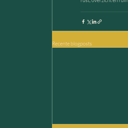
rust, overzicht en rui
Recente blogposts