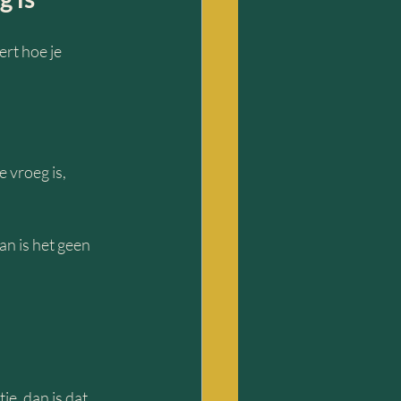
ert hoe je 
 vroeg is, 
an is het geen 
ie, dan is dat 