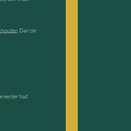
ekhouder
. Dan zie 
je eerder had 