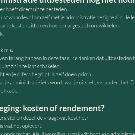
 hoeft direct uit te besteden.
juist waardevol om zelf met je administratie bezig te zijn. Je le
r je kosten zitten en hoe je marges zich ontwikkelen.
k.
k mis.
en te lang hangen in deze fase. Ze denken dat uitbesteden te
juist zit in te laat schakelen.
t en je cijfers begrijpt, is zelf doen prima.
 je administratie iets wordt wat je uitstelt, verandert het. D
lokkade.
eging: kosten of rendement?
 stellen dezelfde vraag: wat kost het?
s wat het oplevert.
k onderschat. Als jij wekelijks uren kwijt bent aan administrat