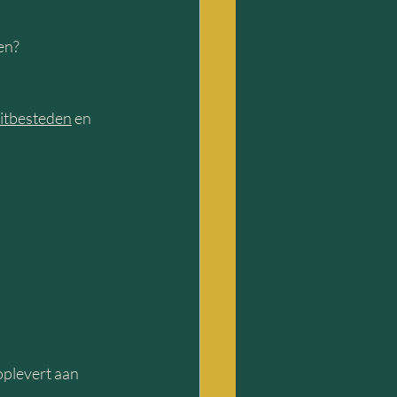
en?
uitbesteden
 en 
oplevert aan 