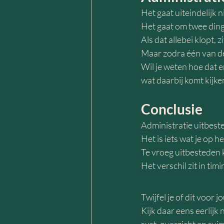
Het gaat uiteindelijk n
Het gaat om twee dinge
Als dat allebei klopt, zi
Maar zodra één van de
Wil je weten hoe dat e
wat daarbij komt kijke
Conclusie
Administratie uitbested
Het is iets wat je op 
Te vroeg uitbesteden k
Het verschil zit in timi
Twijfel je of dit voor 
Kijk daar eens eerlijk 