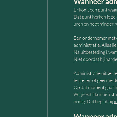
Wanneer admi
Er komt een punt waar
Dat punt herken je zeld
uren en hebt minder ru
Een ondernemer met on
administratie. Alles li
Na uitbesteding kwam d
Niet doordat hij harde
Administratie uitbeste
te stellen of geen held
Op dat moment gaat he
Wil je echt kunnen stur
nodig. Dat begint bij 
i
Wanneer admi