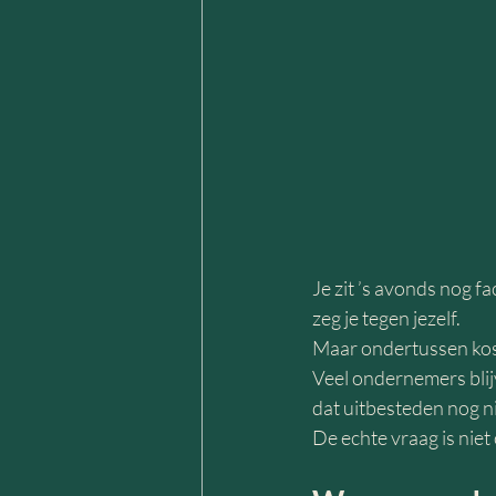
Je zit ’s avonds nog fac
zeg je tegen jezelf.
Maar ondertussen kost 
Veel ondernemers blijv
dat uitbesteden nog ni
De echte vraag is nie