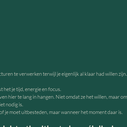
turen te verwerken terwijl je eigenlijk al klaar had willen zijn.
het je tijd, energie en focus.
en hier te lang in hangen. Niet omdat ze het willen, maar o
et nodig is.
t of je moet uitbesteden, maar wanneer het moment daar is.