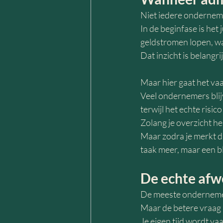
Niet iedere ondernemer
In de beginfase is het 
geldstromen lopen, waa
Dat inzicht is belangrij
Maar hier gaat het vaa
Veel ondernemers blijv
terwijl het echte risico 
Zolang je overzicht heb
Maar zodra je merkt dat
taak meer, maar een b
De echte afw
De meeste ondernemers
Maar de betere vraag i
Je eigen tijd wordt vaa