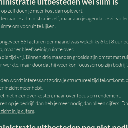
nistratie uitbesteden wél slim is
op zelf doen je meer kost dan oplevert.
en aan je administratie zelf, maar aan je agenda. Je zit volle
imte om vooruit te kijken.
geveer 85 facturen per maand was wekelijks 6 tot 8 uur bez
ep, maar er bleef weinig ruimte over.
ie tijd vrij. Binnen drie maanden groeide zijn omzet met ru
r werkte, maar doordat hij weer kon focussen op zijn bedrijf.
den wordt interessant zodra je structureel tijd tekortkomt, d
er inzicht meer hebt.
t niet meer over kosten, maar over focus en rendement.
en op je bedrijf, dan heb je meer nodig dan alleen cijfers. Dan
nzicht in je cijfers
.
nistratie uitbesteden nog niet nodi