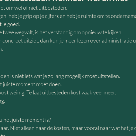
iet om wel of niet uitbesteden.
n: heb je grip op je cijfers en heb je ruimte om te ondernem
t je goed.
 twee wegvalt, is het verstandig om opnieuw te kijken.
r concreet uitziet, dan kun je meer lezen over 
administratie 
n.
en is niet iets wat je zo lang mogelijk moet uitstellen.
het juiste moment moet doen.
ost weinig. Te laat uitbesteden kost vaak veel meer.
ng.
jou het juiste moment is?
naar. Niet alleen naar de kosten, maar vooral naar wat het je 