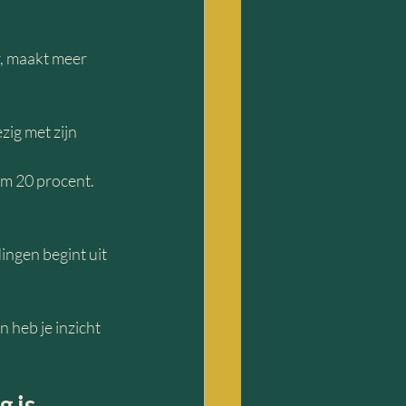
r, maakt meer 
ig met zijn 
im 20 procent. 
ingen begint uit 
 heb je inzicht 
g is