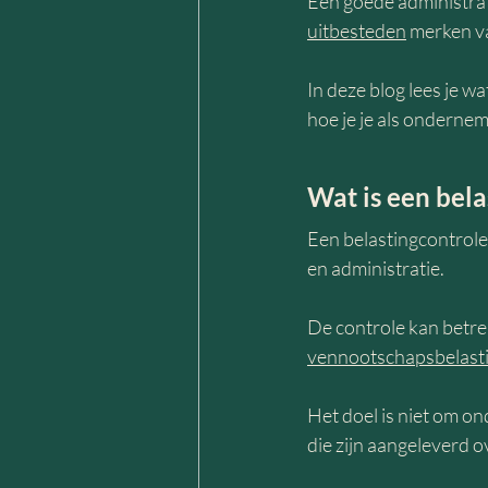
Een goede administrat
uitbesteden
 merken v
In deze blog lees je 
hoe je je als onderne
Wat is een bel
Een belastingcontrole 
en administratie.
De controle kan betre
vennootschapsbelast
Het doel is niet om o
die zijn aangeleverd o