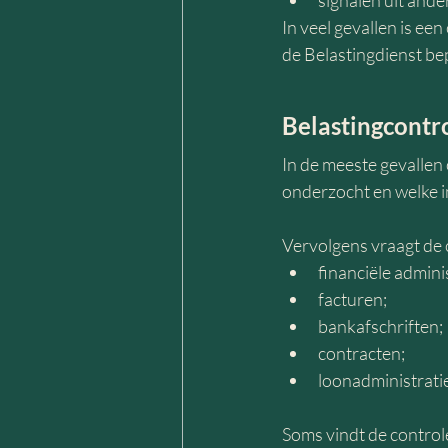
signalen uit and
In veel gevallen is ee
de Belastingdienst be
Belastingcontr
In de meeste gevallen
onderzocht en welke i
Vervolgens vraagt de 
financiële adminis
facturen;
bankafschriften;
contracten;
loonadministratie
Soms vindt de controle