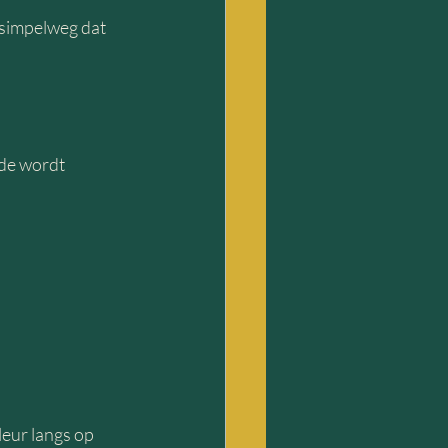
t simpelweg dat 
de wordt 
leur langs op 