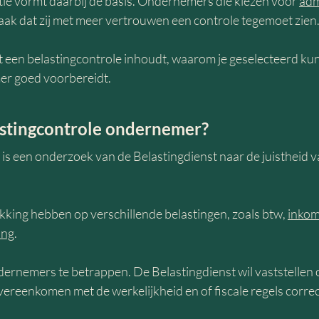
ie vormt daarbij de basis. Ondernemers die kiezen voor 
adm
aak dat zij met meer vertrouwen een controle tegemoet zien
wat een belastingcontrole inhoudt, waarom je geselecteerd ku
mer goed voorbereidt.
astingcontrole ondernemer?
is een onderzoek van de Belastingdienst naar de juistheid va
kking hebben op verschillende belastingen, zoals btw, 
inkom
ing
.
ndernemers te betrappen. De Belastingdienst wil vaststellen 
vereenkomen met de werkelijkheid en of fiscale regels correc