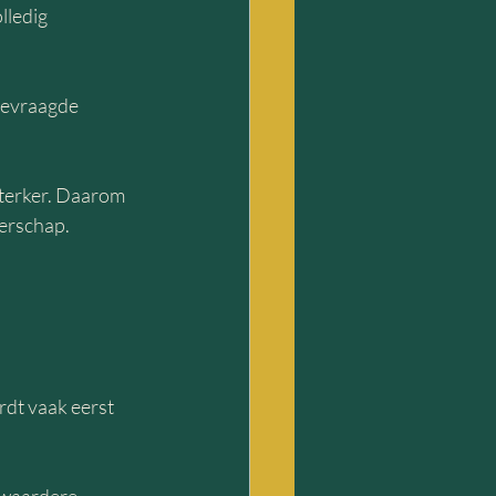
ledig 
gevraagde 
 sterker. Daarom 
erschap.
dt vaak eerst 