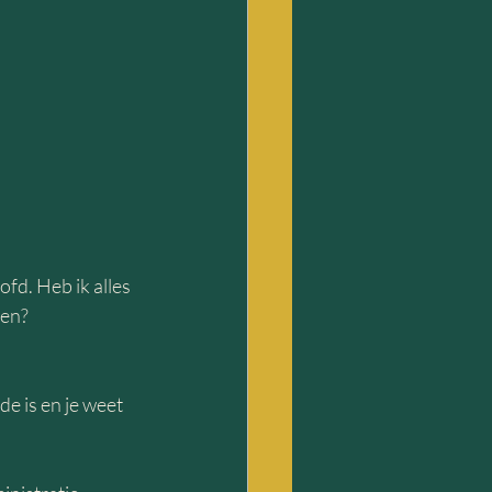
fd. Heb ik alles 
den?
e is en je weet 