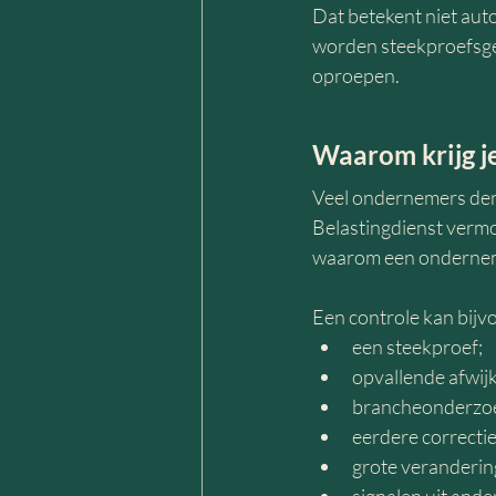
Dat betekent niet auto
worden steekproefsgew
oproepen.
Waarom krijg j
Veel ondernemers denk
Belastingdienst vermoe
waarom een ondernem
Een controle kan bijv
een steekproef;
opvallende afwijk
brancheonderzo
eerdere correctie
grote veranderin