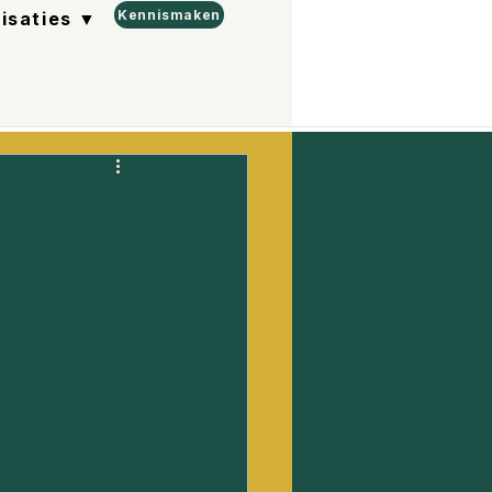
Kennismaken
lisaties ▼