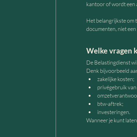
kantoor of wordt een
Het belangrijkste om t
documenten, niet een
Welke vragen k
De Belastingdienst wil
Denk bijvoorbeeld aa
zakelijke kosten;
privégebruik van
omzetverantwoo
btw-aftrek;
investeringen.
Wanneer je kunt laten