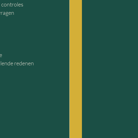
 controles 
vragen 
e 
illende redenen 