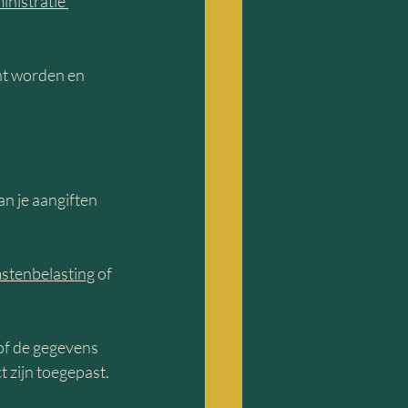
inistratie 
.
nt worden en 
n je aangiften 
stenbelasting
 of 
of de gegevens 
t zijn toegepast.