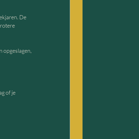
kjaren. De 
rotere 
n opgeslagen, 
g of je 