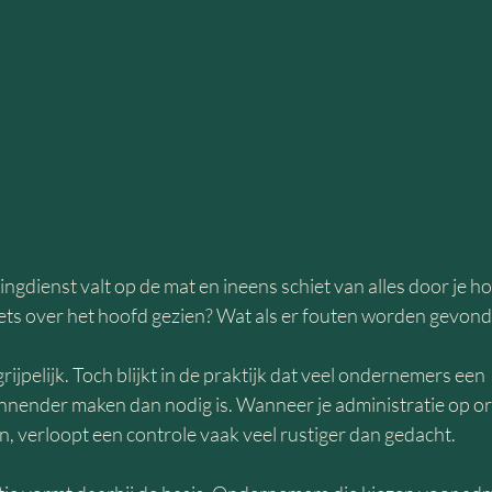
ngdienst valt op de mat en ineens schiet van alles door je hoo
ets over het hoofd gezien? Wat als er fouten worden gevon
ijpelijk. Toch blijkt in de praktijk dat veel ondernemers een 
nnender maken dan nodig is. Wanneer je administratie op ord
, verloopt een controle vaak veel rustiger dan gedacht.