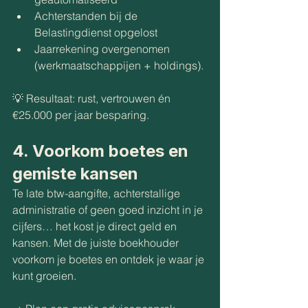
Achterstanden bij de 
Belastingdienst opgelost
Jaarrekening overgenomen 
(werkmaatschappijen + holdings).
💡 Resultaat: rust, vertrouwen én 
€25.000 per jaar besparing.
4. Voorkom boetes en 
gemiste kansen
Te late btw-aangifte, achterstallige 
administratie of geen goed inzicht in je 
cijfers… het kost je direct geld en 
kansen. Met de juiste boekhouder 
voorkom je boetes en ontdek je waar je 
kunt groeien.