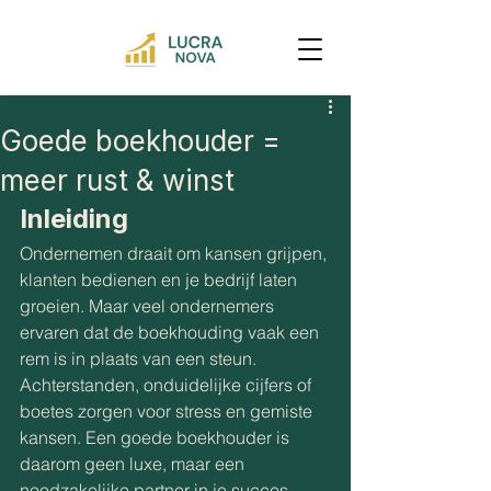
Goede boekhouder =
meer rust & winst
Inleiding
Ondernemen draait om kansen grijpen, 
klanten bedienen en je bedrijf laten 
groeien. Maar veel ondernemers 
ervaren dat de boekhouding vaak een 
rem is in plaats van een steun. 
Achterstanden, onduidelijke cijfers of 
boetes zorgen voor stress en gemiste 
kansen. Een goede boekhouder is 
daarom geen luxe, maar een 
noodzakelijke partner in je succes.