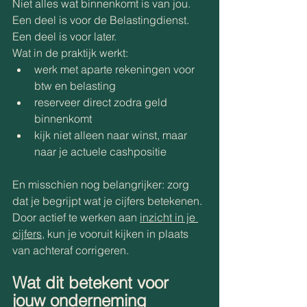
Niet alles wat binnenkomt is van jou. 
Een deel is voor de Belastingdienst. 
Een deel is voor later. 
Wat in de praktijk werkt: 
werk met aparte rekeningen voor 
btw en belasting 
reserveer direct zodra geld 
binnenkomt 
kijk niet alleen naar winst, maar 
naar je actuele cashpositie 
En misschien nog belangrijker: zorg 
dat je begrijpt wat je cijfers betekenen. 
Door actief te werken aan 
inzicht in je 
cijfers
, kun je vooruit kijken in plaats 
van achteraf corrigeren. 
Wat dit betekent voor 
jouw onderneming 