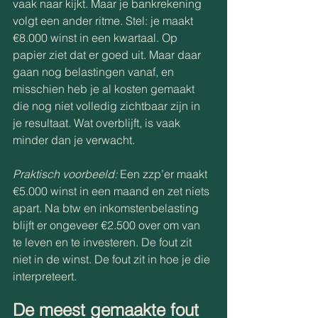
vaak naar kijkt. Maar je bankrekening 
volgt een ander ritme. Stel: je maakt 
€8.000 winst in een kwartaal. Op 
papier ziet dat er goed uit. Maar daar 
gaan nog belastingen vanaf, en 
misschien heb je al kosten gemaakt 
die nog niet volledig zichtbaar zijn in 
je resultaat. Wat overblijft, is vaak 
minder dan je verwacht. 
Praktisch voorbeeld:
 Een zzp’er maakt 
€5.000 winst in een maand en zet niets 
apart. Na btw en inkomstenbelasting 
blijft er ongeveer €2.500 over om van 
te leven en te investeren. De fout zit 
niet in de winst. De fout zit in hoe je die 
interpreteert. 
De meest gemaakte fout 