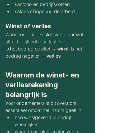
kantoor- en bedrijfskosten
salaris of ingehuurde arbeid
Winst of verlies
Wanneer je alle kosten van de omzet 
aftrekt, blijft het resultaat over.
Is het bedrag positief → 
winst.
Is
 het 
bedrag negatief → 
verlies
Waarom de winst- en 
verliesrekening 
belangrijk is
Voor ondernemers is dit overzicht 
essentieel omdat het inzicht geeft in:
hoe winstgevend je bedrijf 
werkelijk is
waar de grootste kosten zitten