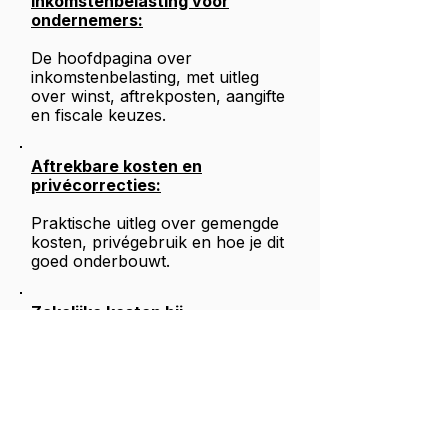
Inkomstenbelasting voor
ondernemers:
De hoofdpagina over
inkomstenbelasting, met uitleg
over winst, aftrekposten, aangifte
en fiscale keuzes.
Aftrekbare kosten en
privécorrecties:
Praktische uitleg over gemengde
kosten, privégebruik en hoe je dit
goed onderbouwt.
Zakelijke kosten bij
inkomstenbelasting:
Ontdek welke uitgaven als
zakelijke kosten kunnen
meetellen.