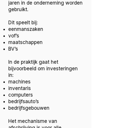
jaren in de onderneming worden
gebruikt.
Dit speelt bij:
eenmanszaken
vof’s
maatschappen
BV’s
In de praktijk gaat het
bijvoorbeeld om investeringen
in:
machines
inventaris
computers
bedrijfsauto’s
bedrijfsgebouwen
Het mechanisme van
afschrijving is voor alle