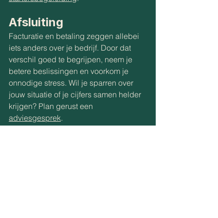
Afsluiting
Facturatie en betaling zeggen allebei 
iets anders over je bedrijf. Door dat 
verschil goed te begrijpen, neem je 
betere beslissingen en voorkom je 
onnodige stress. Wil je sparren over 
jouw situatie of je cijfers samen helder 
krijgen? Plan gerust een 
adviesgesprek
.
Alles weergeven
Recente blogposts