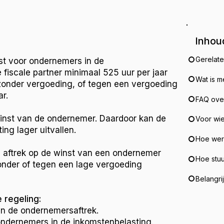
Inhou
Gerelat
st voor ondernemers in de
fiscale partner minimaal 525 uur per jaar
Wat is 
onder vergoeding, of tegen een vergoeding
r.
FAQ ove
 winst van de ondernemer. Daardoor kan de
Voor wi
ng lager uitvallen.
Hoe werk
en aftrek op de winst van een ondernemer
Hoe stuu
onder of tegen een lage vergoeding
Belangri
 regeling:
an de ondernemersaftrek.
 ondernemers in de inkomstenbelasting.